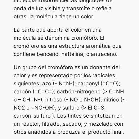
molécula absorbe ciertas longitudes de
onda de luz visible y transmite o refleja
otras, la molécula tiene un color.
La parte que aporta el color en una
molécula se denomina cromóforo. El
cromóforo es una estructura aromática que
contiene benceno, naftalina, o antraceno.
Un grupo del cromóforo es un donante del
color y es representado por los radicales
siguientes: azo (- N=N-); carbonyl (=C=O);
carbón (=C=C=); carbón-nitrógeno (> C=NH
o – CH=N-); nitroso (- NO o N-OH); nítrico (-
NO2 o =NO-OH); y sulfuro (> El C=S,
carbón-sulfuro ). Los tintes se sintetizan en
un reactor, filtrado, secado, y mezclado con
otros añadidos a produzca el producto final.